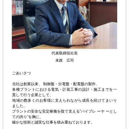
代表取締役社長
末政 広司
ごあいさつ
当社は創業以来、 制御盤・分電盤・配電盤の製作、
各種プラントにおける電気・計装工事の設計・施工までを一
貫して行う企業として、
地域の数多くのお客様に支えられながら成長を続けてまいり
ました。
プラントの安全な安定稼働を陰で支える”バイプレ ーヤ ーとし
ての誇り”を胸に、
確かな技術と誠実な仕事を積み重ねております。