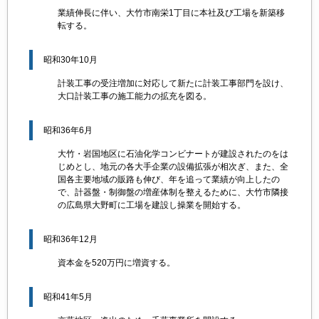
業績伸長に伴い、大竹市南栄1丁目に本社及び工場を新築移
転する。
昭和30年10月
計装工事の受注増加に対応して新たに計装工事部門を設け、
大口計装工事の施工能力の拡充を図る。
昭和36年6月
大竹・岩国地区に石油化学コンビナートが建設されたのをは
じめとし、地元の各大手企業の設備拡張が相次ぎ、また、全
国各主要地域の販路も伸び、年を追って業績が向上したの
で、計器盤・制御盤の増産体制を整えるために、大竹市隣接
の広島県大野町に工場を建設し操業を開始する。
昭和36年12月
資本金を520万円に増資する。
昭和41年5月