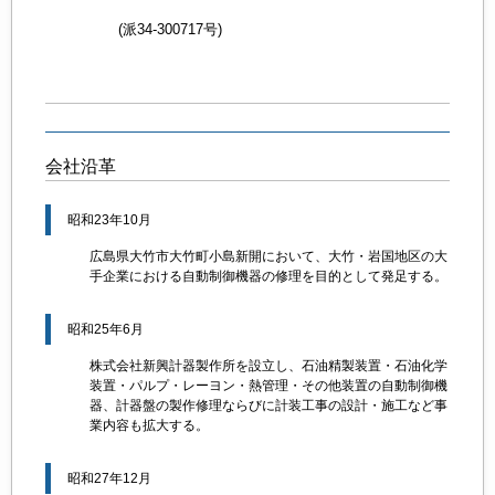
(派34-300717号)
会社沿革
昭和23年10月
広島県大竹市大竹町小島新開において、大竹・岩国地区の大
手企業における自動制御機器の修理を目的として発足する。
昭和25年6月
株式会社新興計器製作所を設立し、石油精製装置・石油化学
装置・パルプ・レーヨン・熱管理・その他装置の自動制御機
器、計器盤の製作修理ならびに計装工事の設計・施工など事
業内容も拡大する。
昭和27年12月